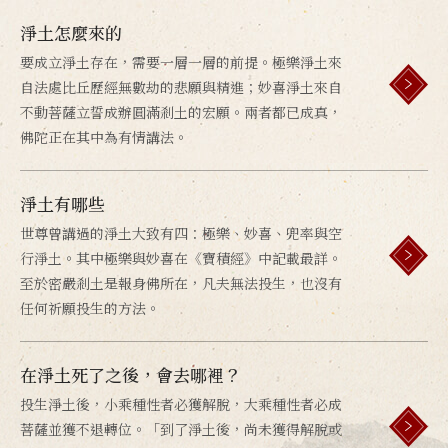
淨土怎麼來的
要成立淨土存在，需要一層一層的前提。極樂淨土來
自法處比丘歷經無數劫的悲願與精進；妙喜淨土來自
不動菩薩立誓成辦圓滿剎土的宏願。兩者都已成真，
佛陀正在其中為有情講法。
淨土有哪些
世尊曾講過的淨土大致有四：極樂、妙喜、兜率與空
行淨土。其中極樂與妙喜在《寶積經》中記載最詳。
至於密嚴剎土是報身佛所在，凡夫無法投生，也沒有
任何祈願投生的方法。
在淨土死了之後，會去哪裡？
投生淨土後，小乘種性者必獲解脫，大乘種性者必成
菩薩並獲不退轉位。「到了淨土後，尚未獲得解脫或