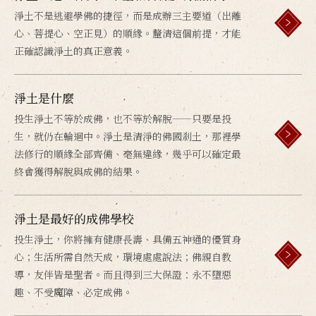
淨土不是逃避學佛的捷徑，而是成辦三主要道（出離
心、菩提心、空正見）的順緣。釐清這個前提，才能
正確認識淨土的真正意義。
淨土是什麼
投生淨土不等於成佛，也不等於解脫——只要是投
生，就仍在輪迴中。淨土是清淨的佛國剎土，那裡學
法修行的順緣全部齊備、毫無違緣，幾乎可以確定最
終會獲得解脫與成佛的結果。
淨土是最好的成佛學校
投生淨土，你將擁有健康長壽、具備五神通的優質身
心；生活所需自然天成，環境處處說法；佛親自教
導，友伴皆是聖者。而且得到三大保證：永不墮惡
趣、不受魔障、必定成佛。