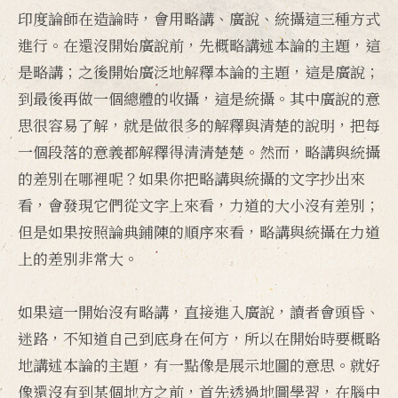
印度論師在造論時，會用略講、廣說、統攝這三種方式
進行。在還沒開始廣說前，先概略講述本論的主題，這
是略講；之後開始廣泛地解釋本論的主題，這是廣說；
到最後再做一個總體的收攝，這是統攝。其中廣說的意
思很容易了解，就是做很多的解釋與清楚的說明，把每
一個段落的意義都解釋得清清楚楚。然而，略講與統攝
的差別在哪裡呢？如果你把略講與統攝的文字抄出來
看，會發現它們從文字上來看，力道的大小沒有差別；
但是如果按照論典鋪陳的順序來看，略講與統攝在力道
上的差別非常大。
如果這一開始沒有略講，直接進入廣說，讀者會頭昏、
迷路，不知道自己到底身在何方，所以在開始時要概略
地講述本論的主題，有一點像是展示地圖的意思。就好
像還沒有到某個地方之前，首先透過地圖學習，在腦中