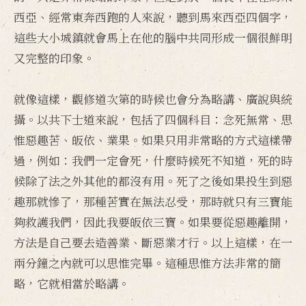
西亞、經常東奔西跑的人來說，聽到馬來西亞四個字，
這些大小城鎮就會馬上在他的腦中共同形成一個很鮮明
又完整的印象。
就像這樣，觀修道次第的時候也會分為略講、廣說與統
攝。以共下士道來說，包括了四個科目：念死無常、思
惟惡趣苦、皈依、業果。如果只用非常略的方式這樣帶
過，例如：我們一定會死，什麼時候死不知道，死的時
候除了法之外其他的都沒有用。死了之後如果投生到惡
趣那就慘了，那種苦實在無法忍受，那時就只有三寶能
夠救護我們，因此我要皈依三寶。如果要從惡趣離開，
方法是自己要去造善業、斷惡業才行。以上這樣，在一
兩分鐘之內就可以思惟完畢。這種思惟方法非常的簡
略，它就相當於略講。