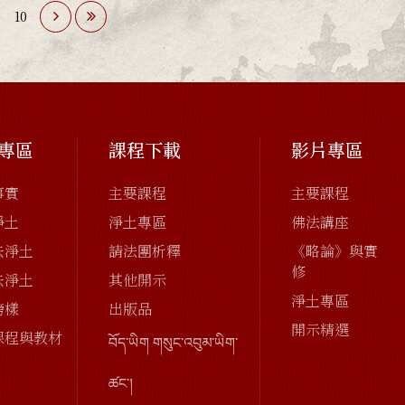
10
專區
課程下載
影片專區
事實
主要課程
主要課程
淨土
淨土專區
佛法講座
去淨土
請法團析釋
《略論》與實
修
去淨土
其他開示
淨土專區
榜樣
出版品
開示精選
課程與教材
བོད་ཡིག གསུང་འབུམ་ཡིག་
ཚང་།