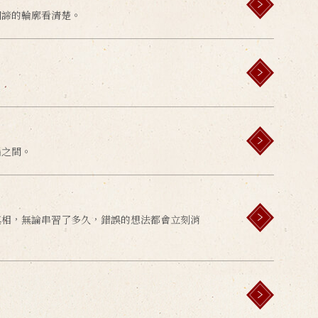
四諦的輪廓看清楚。
惱之間。
真相，無論串習了多久，錯誤的想法都會立刻消