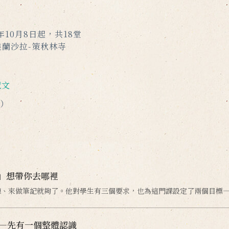
年10月8日起，共18堂
蘭沙拉-策秋林寺
藏文
）
」想帶你去哪裡
聽、來做筆記就夠了。他對學生有三個要求，也為這門課設定了兩個目標
——先有一個整體認識