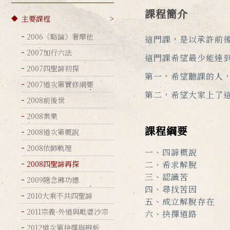
課程簡介
主要課程
2006《略論》奢摩他
這門課，是以承許前
2007加行六法
這門課希望最少能達
2007四聖諦初探
第一，希望聽課的人
2007道次第實修綱要
第二，希望大家上了
2008前後世
2008業果
課程綱要
2008道次第概說
2008依師軌理
一、四諦概說
2008四聖諦再探
二、希求解脫
三、認識苦
2009隨念佛功德
四、尋找苦因
2010大乘不共四聖諦
五、成立解脫存在
2011宗義-外道與毗婆沙宗
六、抉擇道路
2012道次第抉擇與辨析