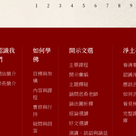
1
2
3
4
5
6
7
8
9
認識我
如何學
開示文選
淨土
們
佛
主要課程
看清
網站簡介
目標與架
開示彙編
認識
構
師長簡介
主題釋疑
應該
內容與課
請問悲桑老師
如何
程
請法團析釋
看見
實修與行
經論選讀
完整
持
庫
好文選讀
疑問與回
答
演講、談話與請益