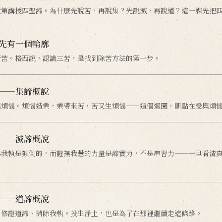
次第講授四聖諦。為什麼先說苦，再說集？先說滅，再說道？這一課先把
先有一個輪廓
行苦。格西說，認識三苦，是找到除苦方法的第一步。
——集諦概說
與煩惱。煩惱造業，業帶來苦，苦又生煩惱——這個迴圈，斷點在受與煩
——滅諦概說
為我執是顛倒的，而證無我慧的力量是諦實力，不是串習力——一旦看清
——道諦概說
：修證道諦、消除我執。投生淨土，也是為了在那裡繼續走這條路。