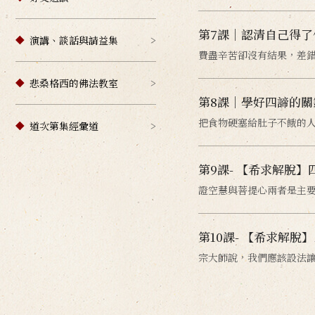
第7課｜認清自己得了
演講、談話與請益集
費盡辛苦卻沒有結果，差
悲桑格西的佛法教室
第8課｜學好四諦的關
把食物硬塞給肚子不餓的
道次第集經彙道
第9課- 【希求解脫
證空慧與菩提心兩者是主要
第10課- 【希求解脫
宗大師說，我們應該設法