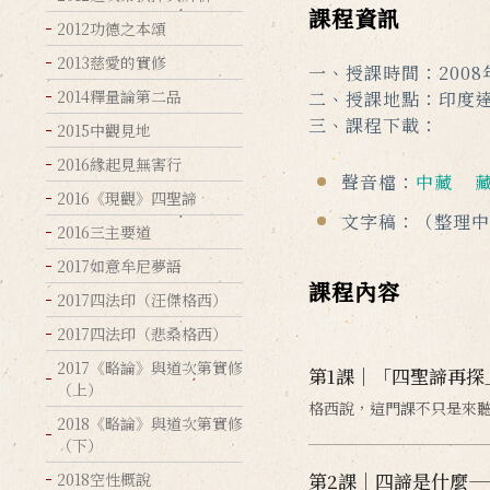
課程資訊
2012功德之本頌
2013慈愛的實修
一、授課時間：2008
2014釋量論第二品
二、授課地點：印度達
三、課程下載：
2015中觀見地
2016緣起見無害行
聲音檔：
中藏
2016《現觀》四聖諦
文字稿：（整理中
2016三主要道
2017如意牟尼夢語
課程內容
2017四法印（汪傑格西）
2017四法印（悲桑格西）
2017《略論》與道次第實修
第1課｜「四聖諦再探
（上）
格西說，這門課不只是來
2018《略論》與道次第實修
（下）
第2課｜四諦是什麼
2018空性概說