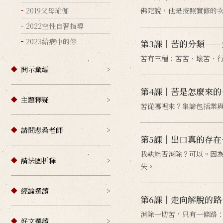
2019父母瑜伽
佛陀說，他是按照實修的
2022空性自習指導
2023給病中的你
第3課｜苦的分類——
苦有三種：苦苦、壞苦、
開示彙編
第4課｜苦是怎麼來的
主題釋疑
苦從哪裡來？集諦包括業
請問悲桑老師
第5課｜出口真的存在
我執能否消除？可以。因
請法團析釋
失。
經論選讀
第6課｜走向解脫的路
消除一切苦，只有一條路
好文選讀