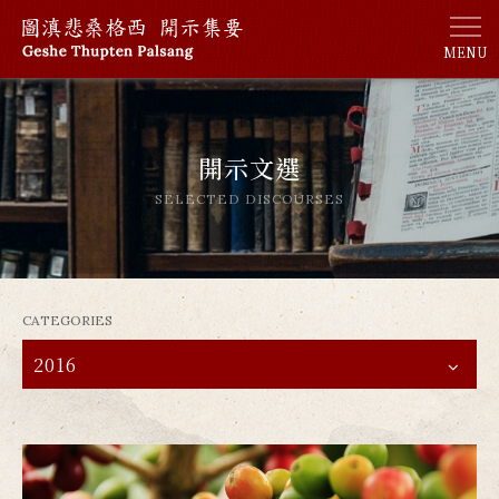
MENU
開示文選
SELECTED DISCOURSES
CATEGORIES
2016