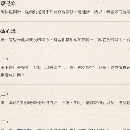
什麼是修
依師軌理開始，從頭到尾幾乎都要靠觀察修才能進步，所以，學習如何觀
略說心識
心識，有些是此消彼長的關係，有些相輔相成的關係。了解它們的關係，
（一）
狀況下修行是好事，尤其可以鍛練內心，讓心志更堅定；但是，要成辦真
很難達成目標。
（二）
準備。本篇說明修奢摩他為何需要「少欲、知足、離諸雜務」以及「清淨
（三）