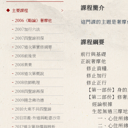
課程簡介
主要課程
2006《略論》奢摩他
這門課的主題是奢摩
2007加行六法
2007四聖諦初探
課程綱要
2007道次第實修綱要
前行與基礎
2008前後世
正說奢摩他
2008業果
修止資糧.
2008道次第概說
修止加行
修止正行
2008依師軌理
【第一部份】身的
2008四聖諦再探
【第二部份】修奢
2009隨念佛功德
經論根據
2010大乘不共四聖諦
生起無過三摩地的
一、心住所緣之前
2011宗義-外道與毗婆沙宗
二、心住所緣之
2012道次第抉擇與辨析