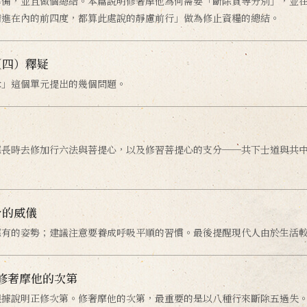
準備，並且做個總結。本篇說明修奢摩他為何需要「斷除貪等分別」，並
精進在內的前四度，都算此處說的靜慮前行」做為修止資糧的總結。
（四）釋疑
緣」這個單元提出的幾個問題。
應長時去修加行六法與菩提心，以及修習菩提心的支分──共下士道與共
身的威儀
應有的姿勢；建議注意要養成呼吸平順的習慣。最後提醒現代人由於生活
-修奢摩他的次第
根據說明正修次第。修奢摩他的次第，最重要的是以八種行來斷除五過失