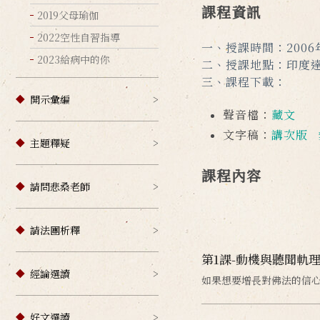
課程資訊
2019父母瑜伽
2022空性自習指導
一、授課時間：2006
2023給病中的你
二、授課地點：印度達
三、課程下載：
開示彙編
聲音檔：
藏文
文字稿：
講次版
主題釋疑
課程內容
請問悲桑老師
請法團析釋
第1課-動機與聽聞軌
經論選讀
如果想要增長對佛法的信
好文選讀