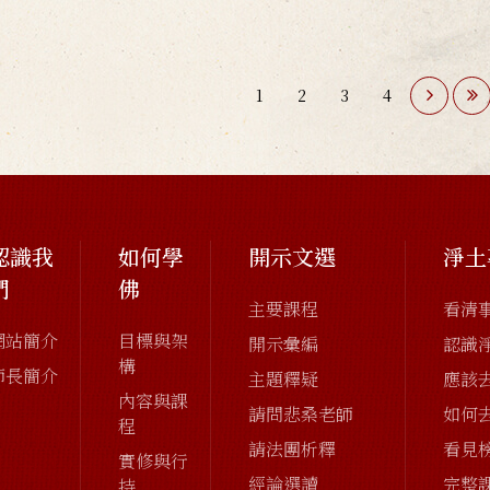
1
2
3
4
認識我
如何學
開示文選
淨土
們
佛
主要課程
看清
網站簡介
目標與架
開示彙編
認識
構
師長簡介
主題釋疑
應該
內容與課
請問悲桑老師
如何
程
請法團析釋
看見
實修與行
經論選讀
完整
持