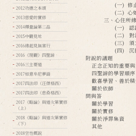
(一) 修止
2012功德之本頌
(二) 心如
2013慈愛的實修
三、心住所緣之
2014釋量論第二品
(一) 認識
(二) 對治沉掉
2015中觀見地
(三) 須立即對
2016緣起見無害行
(四) 沉掉
2016《現觀》四聖諦
附說的議題
2016三主要道
正念正知的重要與
四聖諦的學習順
2017如意牟尼夢語
歡喜學習、善於
2017四法印（汪傑格西）
關於依師
2017四法印（悲桑格西）
問與答
2017《略論》與道次第實修
關於學習
（上）
關於實修
2018《略論》與道次第實修
關於淨罪集資
（下）
其他
2018空性概說