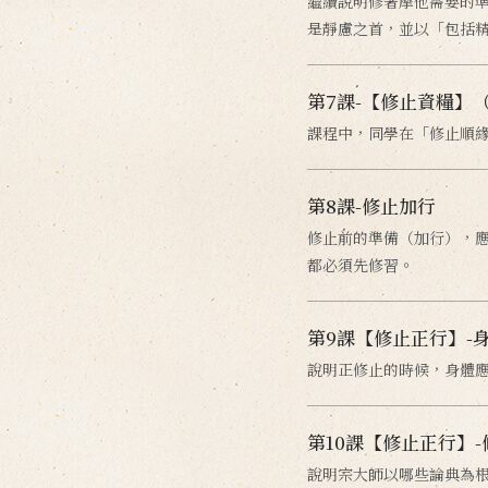
繼續說明修奢摩他需要的
是靜慮之首，並以「包括
第7課-【修止資糧】
課程中，同學在「修止順
第8課-修止加行
修止前的準備（加行），
都必須先修習。
第9課【修止正行】-
說明正修止的時候，身體
第10課【修止正行】
說明宗大師以哪些論典為