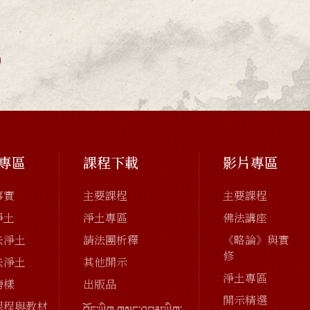
專區
課程下載
影片專區
事實
主要課程
主要課程
淨土
淨土專區
佛法講座
去淨土
請法團析釋
《略論》與實
修
去淨土
其他開示
淨土專區
榜樣
出版品
開示精選
課程與教材
བོད་ཡིག གསུང་འབུམ་ཡིག་