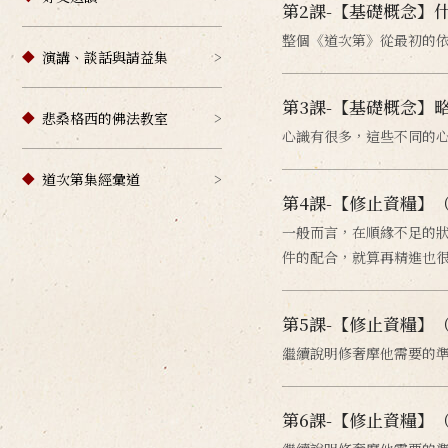
第2課-【基礎概念】
整個《道次第》從最初的
演講、談話與請益集
第3課-【基礎概念】
悲桑格西的佛法教室
心識有很多，這些不同的
道次第集經彙道
第4課-【修止資糧】
一般而言，在順緣不足的
件的配合，就算再精進也
第5課-【修止資糧】
繼續說明修奢摩他需要的
第6課-【修止資糧】