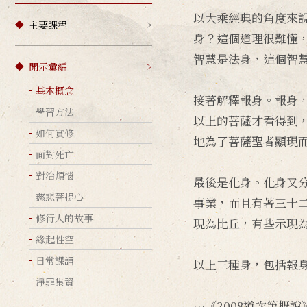
以大乘經典的角度來
主要課程
身？這個道理很難懂
智慧是法身，這個智
開示彙編
基本概念
接著解釋報身。報身
學習方法
以上的菩薩才看得到
如何實修
地為了菩薩聖者顯現
面對死亡
對治煩惱
最後是化身。化身又
慈悲菩提心
事業，而且有著三十
修行人的故事
現為比丘，有些示現
緣起性空
日常課誦
以上三種身，包括報
淨罪集資
…《2008道次第概說