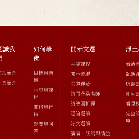
認識我
如何學
開示文選
淨土
們
佛
主要課程
看清
網站簡介
目標與架
開示彙編
認識
構
師長簡介
主題釋疑
應該
內容與課
請問悲桑老師
如何
程
請法團析釋
看見
實修與行
經論選讀
完整
持
庫
好文選讀
疑問與回
答
演講、談話與請益