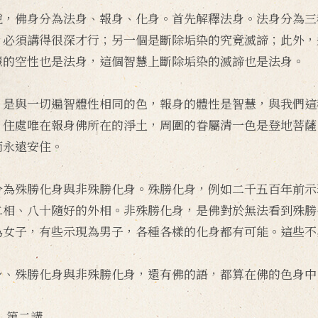
說，佛身分為法身、報身、化身。首先解釋法身。法身分為三
，必須講得很深才行；另一個是斷除垢染的究竟滅諦；此外，
慧的空性也是法身，這個智慧上斷除垢染的滅諦也是法身。
，是與一切遍智體性相同的色，報身的體性是智慧，與我們這
，住處唯在報身佛所在的淨土，周圍的眷屬清一色是登地菩薩
而永遠安住。
分為殊勝化身與非殊勝化身。殊勝化身，例如二千五百年前示
二相、八十隨好的外相。非殊勝化身，是佛對於無法看到殊勝
為女子，有些示現為男子，各種各樣的化身都有可能。這些不
身、殊勝化身與非殊勝化身，還有佛的語，都算在佛的色身中
》第二講