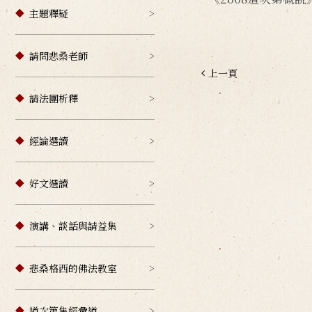
主題釋疑
請問悲桑老師
上一頁
請法團析釋
經論選讀
好文選讀
演講、談話與請益集
悲桑格西的佛法教室
道次第集經彙道