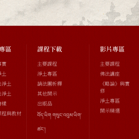
專區
課程下載
影片專區
事實
主要課程
主要課程
淨土
淨土專區
佛法講座
去淨土
請法團析釋
《略論》與實
修
去淨土
其他開示
淨土專區
榜樣
出版品
開示精選
課程與教材
བོད་ཡིག གསུང་འབུམ་ཡིག་
ཚང་།