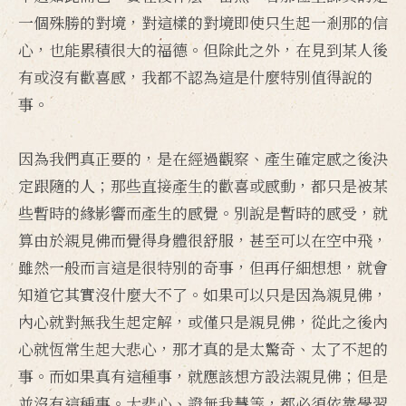
一個殊勝的對境，對這樣的對境即使只生起一剎那的信
心，也能累積很大的福德。但除此之外，在見到某人後
有或沒有歡喜感，我都不認為這是什麼特別值得說的
事。
因為我們真正要的，是在經過觀察、產生確定感之後決
定跟隨的人；那些直接產生的歡喜或感動，都只是被某
些暫時的緣影響而產生的感覺。別說是暫時的感受，就
算由於親見佛而覺得身體很舒服，甚至可以在空中飛，
雖然一般而言這是很特別的奇事，但再仔細想想，就會
知道它其實沒什麼大不了。如果可以只是因為親見佛，
內心就對無我生起定解，或僅只是親見佛，從此之後內
心就恆常生起大悲心，那才真的是太驚奇、太了不起的
事。而如果真有這種事，就應該想方設法親見佛；但是
並沒有這種事。大悲心、證無我慧等，都必須依靠學習