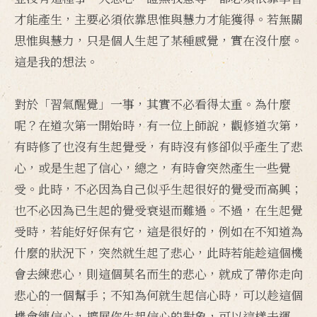
才能產生，主要必須依靠思惟與慧力才能獲得。若無關
思惟與慧力，只是個人生起了某種感覺，實在沒什麼。
這是我的想法。
對於「習氣醒覺」一事，其實不必看得太重。為什麼
呢？在道次第一開始時，有一位上師說，觀修道次第，
有時修了也沒有生起覺受，有時沒有修卻似乎產生了悲
心，或是生起了信心，總之，有時會突然產生一些覺
受。此時，不必因為自己似乎生起很好的覺受而高興；
也不必因為已生起的覺受衰退而難過。不過，在生起覺
受時，若能好好保有它，這是很好的，例如在不知道為
什麼的狀況下，突然就生起了悲心，此時若能趁這個機
會去練悲心，則這個莫名而生的悲心，就成了帶你走向
悲心的一個幫手；不知為何就生起信心時，可以趁這個
機會練信心，擴展你生起信心的對象，可以這樣去運