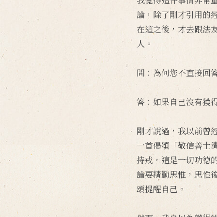
論，除了剛才引用的
在這之後，才去跟法
人。
問：為何您不直接回
答：如果自己沒有獲
剛才說過，我以前曾
一首偈頌「敬信善士
持戒，這是一切功德
論要精勤思惟，思惟
頌提醒自己。