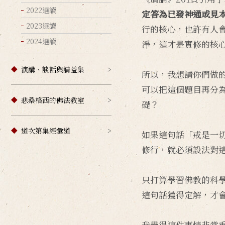
2022選讀
定答為已發神通或見
2023選讀
行的核心，也許有人
2024選讀
淨，這才是實修的核
演講、談話與請益集
所以，我想請你們做
可以把這個題目再分
悲桑格西的佛法教室
礎？
道次第集經彙道
如果這句話「戒是一
修行，就必須設法對
只打算學習佛教的科
這句話獲得定解，才
我覺得這件事情非常