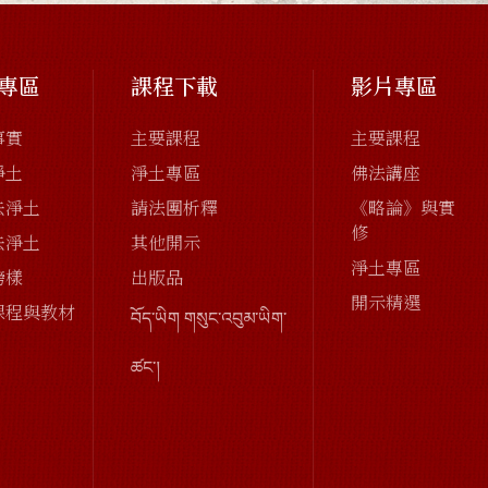
專區
課程下載
影片專區
事實
主要課程
主要課程
淨土
淨土專區
佛法講座
去淨土
請法團析釋
《略論》與實
修
去淨土
其他開示
淨土專區
榜樣
出版品
開示精選
課程與教材
བོད་ཡིག གསུང་འབུམ་ཡིག་
ཚང་།