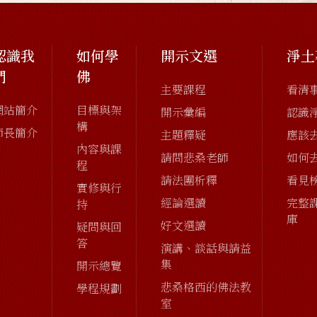
認識我
如何學
開示文選
淨土
們
佛
主要課程
看清
網站簡介
目標與架
開示彙編
認識
構
師長簡介
主題釋疑
應該
內容與課
請問悲桑老師
如何
程
請法團析釋
看見
實修與行
經論選讀
完整
持
庫
好文選讀
疑問與回
答
演講、談話與請益
集
開示總覽
悲桑格西的佛法教
學程規劃
室