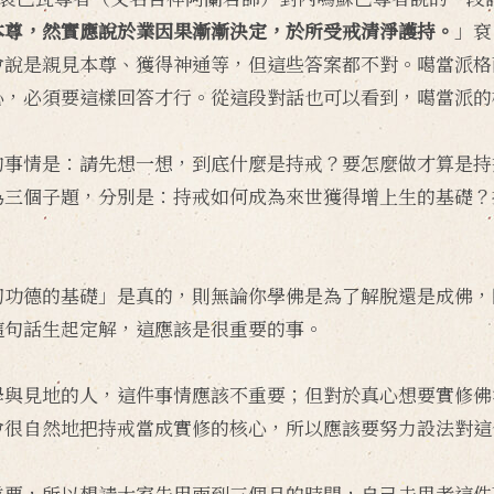
本尊，然實應說於業因果漸漸決定，於所受戒清淨護持。
」袞
會說是親見本尊、獲得神通等，但這些答案都不對。噶當派格
心，必須要這樣回答才行。從這段對話也可以看到，噶當派的
的事情是：請先想一想，到底什麼是持戒？要怎麼做才算是持
為三個子題，分別是：持戒如何成為來世獲得增上生的基礎？
切功德的基礎」是真的，則無論你學佛是為了解脫還是成佛，
這句話生起定解，這應該是很重要的事。
學與見地的人，這件事情應該不重要；但對於真心想要實修佛
會很自然地把持戒當成實修的核心，所以應該要努力設法對這
重要，所以想請大家先用兩到三個月的時間，自己去思考這件