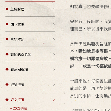
對於真心想要學法修
主要課程
曾經有一段時間，我
開示彙編
理而已，所以後來我
主題釋疑
多部佛經與龍樹菩薩的
本，猶如地是樹等根
請問悲桑老師
樹治療一切罪惡病故
說：「
戒是一切德依
請法團析釋
一般來說，每個善法
經論選讀
戒真的是一切功德的
多別的事情，也將無
好文選讀
2021選讀
《廣論》201頁引用