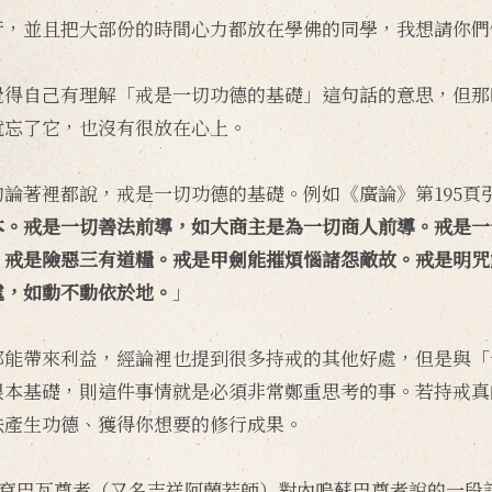
行，並且把大部份的時間心力都放在學佛的同學，我想請你們
覺得自己有理解「戒是一切功德的基礎」這句話的意思，但那
就忘了它，也沒有很放在心上。
論著裡都說，戒是一切功德的基礎。例如《廣論》第195頁
本。戒是一切善法前導，如大商主是為一切商人前導。戒是一
。戒是險惡三有道糧。戒是甲劍能摧煩惱諸怨敵故。戒是明咒
處，如動不動依於地。
」
都能帶來利益，經論裡也提到很多持戒的其他好處，但是與「
根本基礎，則這件事情就是必須非常鄭重思考的事。若持戒真
法產生功德、獲得你想要的修行成果。
了袞巴瓦尊者（又名吉祥阿蘭若師）對內嗚蘇巴尊者說的一段