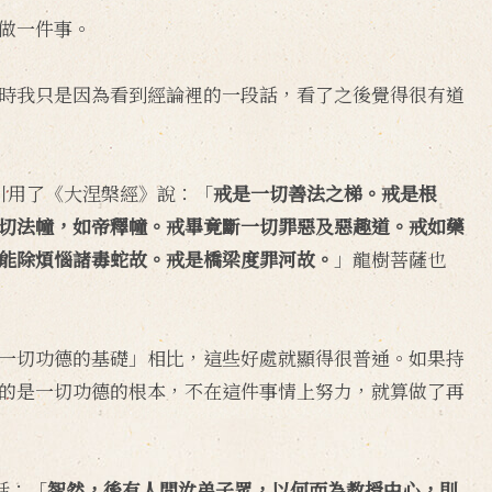
做一件事。
時我只是因為看到經論裡的一段話，看了之後覺得很有道
引用了《大涅槃經》說：「
戒是一切善法之梯。戒是根
切法幢，如帝釋幢。戒畢竟斷一切罪惡及惡趣道。戒如藥
能除煩惱諸毒蛇故。戒是橋梁度罪河故。
」龍樹菩薩也
一切功德的基礎」相比，這些好處就顯得很普通。如果持
的是一切功德的根本，不在這件事情上努力，就算做了再
話：「
智然，後有人問汝弟子眾，以何而為教授中心，則